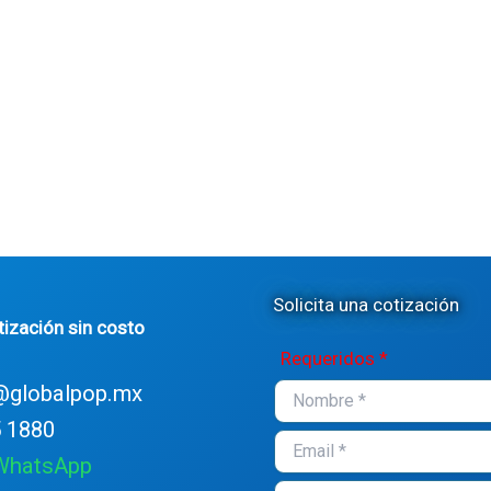
Solicita una cotización
tización sin costo
Requeridos *
@globalpop.mx
 1880
 WhatsApp