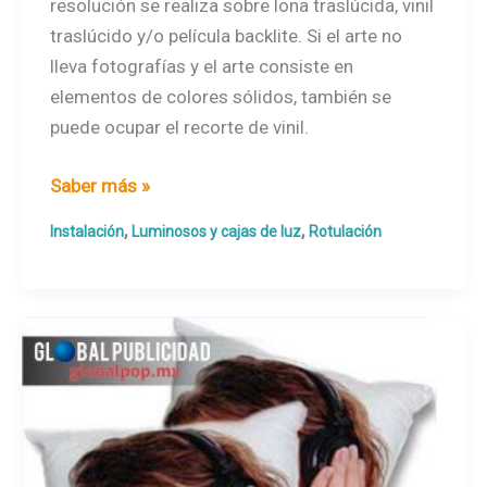
resolución se realiza sobre lona traslúcida, vinil
traslúcido y/o película backlite. Si el arte no
lleva fotografías y el arte consiste en
elementos de colores sólidos, también se
puede ocupar el recorte de vinil.
Caja
Saber más »
de
,
,
Instalación
Luminosos y cajas de luz
Rotulación
luz
y
anuncios
luminosos