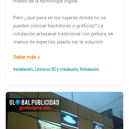
medio de la tecnología digital.
Pero ¿qué pasa en los lugares donde no se
pueden colocar bastidores o gráficos? La
rotulación artesanal tradicional con pintura, en
manos de expertos, puede ser la solución.
Rotulación
Saber más »
artesanal
,
,
Instalación
Letreros 3D y rotulación
Rotulación
con
pintura