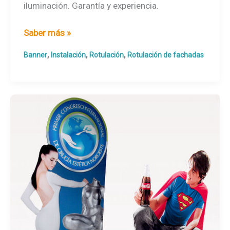
iluminación. Garantía y experiencia.
Rotulación
Saber más »
punto
,
,
,
Banner
Instalación
Rotulación
Rotulación de fachadas
de
venta