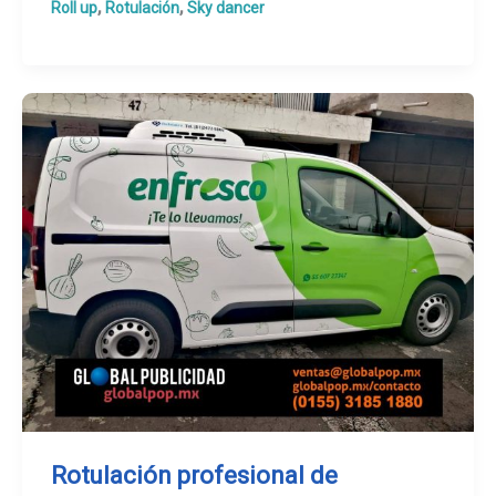
,
,
Roll up
Rotulación
Sky dancer
(POP)
Rotulación profesional de