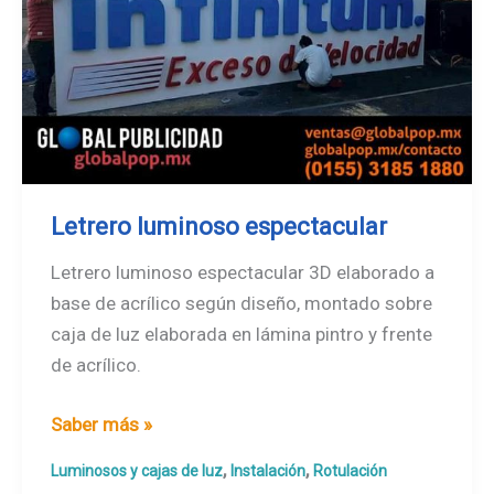
Letrero luminoso espectacular
Letrero luminoso espectacular 3D elaborado a
base de acrílico según diseño, montado sobre
caja de luz elaborada en lámina pintro y frente
de acrílico.
Letrero
Saber más »
luminoso
,
,
Luminosos y cajas de luz
Instalación
Rotulación
espectacular