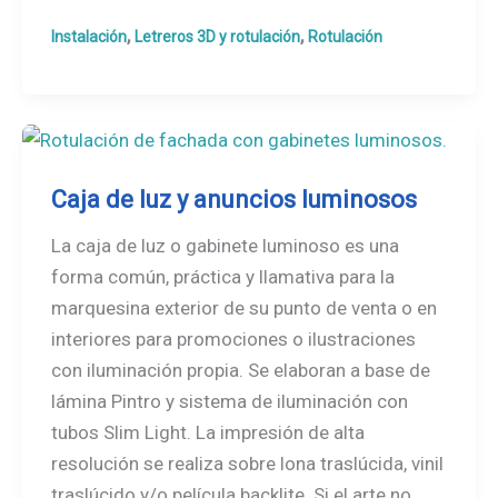
artesanal
,
,
Instalación
Letreros 3D y rotulación
Rotulación
con
pintura
Caja de luz y anuncios luminosos
La caja de luz o gabinete luminoso es una
forma común, práctica y llamativa para la
marquesina exterior de su punto de venta o en
interiores para promociones o ilustraciones
con iluminación propia. Se elaboran a base de
lámina Pintro y sistema de iluminación con
tubos Slim Light. La impresión de alta
resolución se realiza sobre lona traslúcida, vinil
traslúcido y/o película backlite. Si el arte no