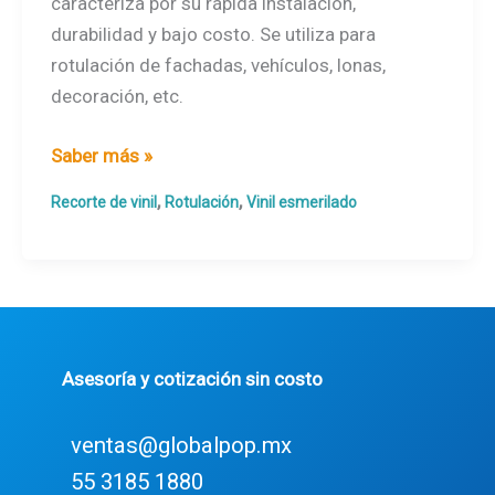
caracteriza por su rápida instalación,
durabilidad y bajo costo. Se utiliza para
rotulación de fachadas, vehículos, lonas,
decoración, etc.
Recorte
Saber más »
de
,
,
Recorte de vinil
Rotulación
Vinil esmerilado
vinil
Asesoría y cotización sin costo
ventas@globalpop.mx
55 3185 1880