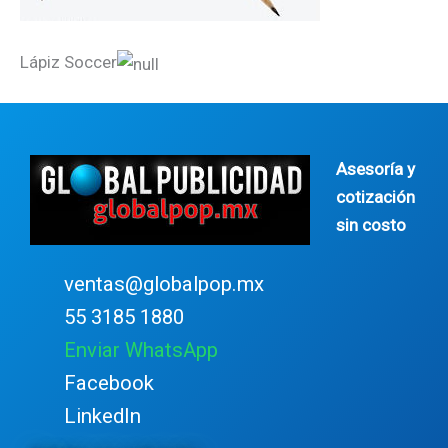
Lápiz Soccer
Asesoría y
cotización
sin costo
ventas@globalpop.mx
55 3185 1880
Enviar WhatsApp
Facebook
LinkedIn