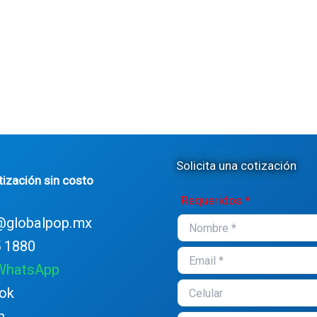
Solicita una cotización
tización sin costo
Requeridos *
@globalpop.mx
 1880
 WhatsApp
ok
n