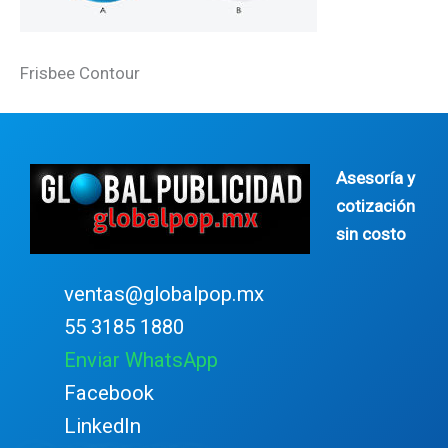
Frisbee Contour
Asesoría y
cotización
sin costo
ventas@globalpop.mx
55 3185 1880
Enviar WhatsApp
Facebook
LinkedIn