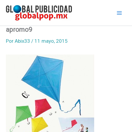
Ir
al
contenido
apromo9
Por
Abix33
/
11 mayo, 2015