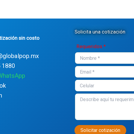
Solicita una cotización
tización sin costo
Requeridos *
@globalpop.mx
 1880
 WhatsApp
ok
n