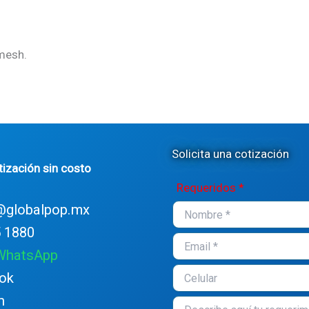
 mesh.
Solicita una cotización
tización sin costo
Requeridos *
@globalpop.mx
 1880
 WhatsApp
ok
n