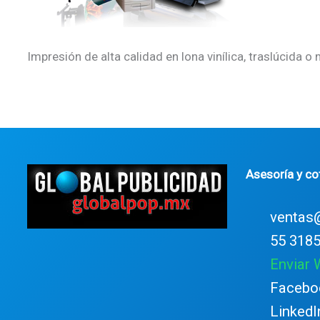
Impresión de alta calidad en lona vinílica, traslúcida o
Asesoría y co
ventas
55 3185
Enviar
Facebo
LinkedI