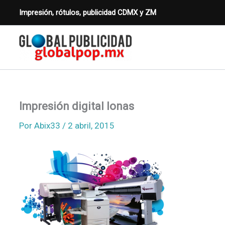
Ir
Impresión, rótulos, publicidad CDMX y ZM
al
contenido
Impresión digital lonas
Por
Abix33
/
2 abril, 2015