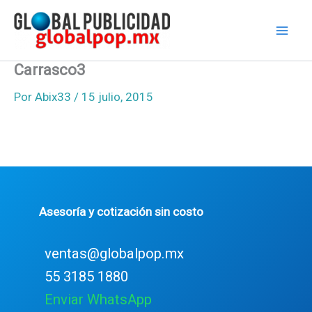
Ir
al
contenido
Carrasco3
Por
Abix33
/
15 julio, 2015
Asesoría y cotización sin costo
ventas@globalpop.mx
55 3185 1880
Enviar WhatsApp