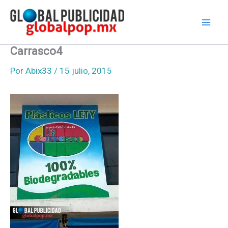
Ir
al
contenido
Carrasco4
Por
Abix33
/
15 julio, 2015