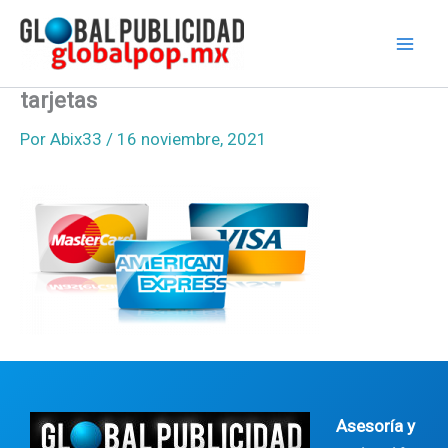
Ir
al
contenido
tarjetas
Por
Abix33
/
16 noviembre, 2021
Asesoría y